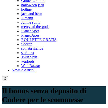
GoldenGrimore
halloween jack
hotline
jack and bean
Jumanji
Jungle spirit
mercy-of-the-gods
Planet Apes
Planet Apes
ROULETTE GRATIS
Soccer
spinata grande
starburst
Twin Spin
warlords
Wild Bazaar
News e Articoli
X
Il bonus senza deposito di
Codere per le scommesse