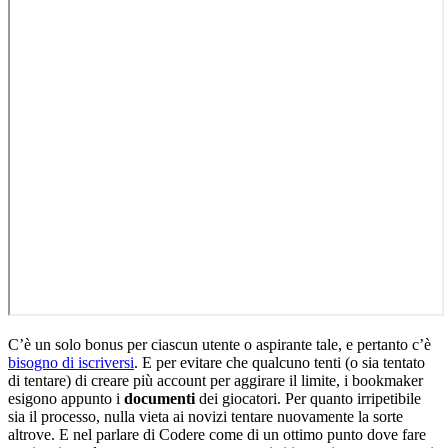
C’è un solo bonus per ciascun utente o aspirante tale, e pertanto c’è
bisogno di iscriversi
. E per evitare che qualcuno tenti (o sia tentato
di tentare) di creare più account per aggirare il limite, i bookmaker
esigono appunto i
documenti
dei giocatori. Per quanto irripetibile
sia il processo, nulla vieta ai novizi tentare nuovamente la sorte
altrove. E nel parlare di Codere come di un ottimo punto dove fare