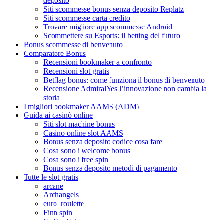
deposito
Siti scommesse bonus senza deposito Replatz
Siti scommesse carta credito
Trovare migliore app scommesse Android
Scommettere su Esports: il betting del futuro
Bonus scommesse di benvenuto
Comparatore Bonus
Recensioni bookmaker a confronto
Recensioni slot gratis
Betflag bonus: come funziona il bonus di benvenuto
Recensione AdmiralYes l’innovazione non cambia la
storia
I migliori bookmaker AAMS (ADM)
Guida ai casinò online
Siti slot machine bonus
Casino online slot AAMS
Bonus senza deposito codice cosa fare
Cosa sono i welcome bonus
Cosa sono i free spin
Bonus senza deposito metodi di pagamento
Tutte le slot gratis
arcane
Archangels
euro_roulette
Finn spin