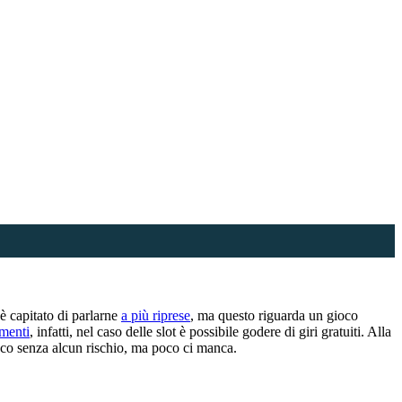
i è capitato di parlarne
a più riprese
, ma questo riguarda un gioco
amenti
, infatti, nel caso delle slot è possibile godere di giri gratuiti. Alla
gioco senza alcun rischio, ma poco ci manca.