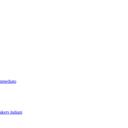
immediato
ers italiani